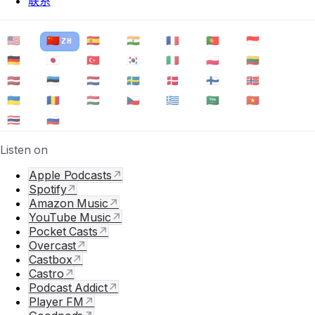
联系
可用语言
🇺🇸
🇨🇳
🇪🇸
🇮🇳
🇫🇷
🇵🇹
🇮🇩
EN
ZH
ES
HI
FR
PT
ID
🇩🇪
🇯🇵
🇹🇷
🇰🇷
🇮🇹
🇵🇱
🇱🇹
DE
JA
TR
KO
IT
PL
LT
🇱🇻
🇪🇪
🇳🇱
🇸🇪
🇩🇰
🇫🇮
🇳🇴
LV
ET
NL
SV
DA
FI
NO
🇺🇦
🇷🇴
🇭🇺
🇨🇿
🇬🇷
🇸🇦
🇻🇳
UK
RO
HU
CS
EL
AR
VI
🇹🇭
🇷🇺
TH
RU
Listen on
Apple Podcasts
↗
Spotify
↗
Amazon Music
↗
YouTube Music
↗
Pocket Casts
↗
Overcast
↗
Castbox
↗
Castro
↗
Podcast Addict
↗
Player FM
↗